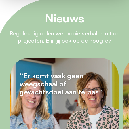
Nieuws
Regelmatig delen we mooie verhalen uit de
projecten. Blijf jij ook op de hoogte?
“Er komt vaak geen
weegschaal of
gewichtsdoel aan te pas”