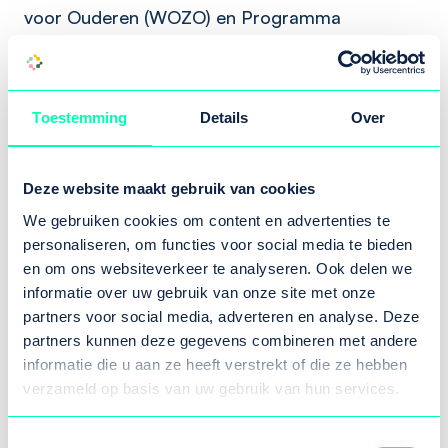
voor Ouderen (WOZO) en Programma
Toekomstbestendige Arbeidsmarkt Zorg (TAZ).
Ook is besloten dat het netwerk Gezond
Toestemming
Details
Over
Groningen het overkoepelende verbond is om
alle betrokken partijen, in verschillende
samenstellingen, samen te laten werken aan alle
Deze website maakt gebruik van cookies
opgaven die leiden tot gezonde Groningers en
We gebruiken cookies om content en advertenties te
gezonde zorg. Deze samenwerking bestaat al
personaliseren, om functies voor social media te bieden
en werkt, in tal van netwerken en
en om ons websiteverkeer te analyseren. Ook delen we
samenwerkingsverbanden. Wat het netwerk
informatie over uw gebruik van onze site met onze
partners voor social media, adverteren en analyse. Deze
Gezond Groningen hier aan toe voegt, is
partners kunnen deze gegevens combineren met andere
gelijkgerichtheid, samenhang en synergie. En
informatie die u aan ze heeft verstrekt of die ze hebben
het structureel verbinden van monitoring aan
verzameld op basis van uw gebruik van hun services.
acties, zodat we weten wat werkt en wat het
beste werkt om onze doelen te realiseren. Dat
Toestemmingsselectie