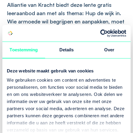
Alliantie van Kracht biedt deze lente gratis
leeraanbod aan met als thema: Hup de wijk in.
Wie armoede wil begrijpen en aanpakken, moet
de wijk in. Daar waar mensen wonen, elkaar
ontmoeten en dagelijks keuzes maken.
Toestemming
Details
Over
Dit leeraanbod wordt verzorgd vanuit de
samenwerking tussen de Alliantie van Kracht
tegen Armoede, Gezond Groningen, Regio Deal
Deze website maakt gebruik van cookies
Zuid- en Oost-Drenthe II, de Social Agenda van
We gebruiken cookies om content en advertenties te
de provincie Drenthe en Kansen voor Kinderen
personaliseren, om functies voor social media te bieden
en om ons websiteverkeer te analyseren. Ook delen we
Groningen.
informatie over uw gebruik van onze site met onze
partners voor social media, adverteren en analyse. Deze
partners kunnen deze gegevens combineren met andere
Komende save the dates
informatie die u aan ze heeft verstrekt of die ze hebben
verzameld op basis van uw gebruik van hun services.
Naast de webinar komen er nog een aantal