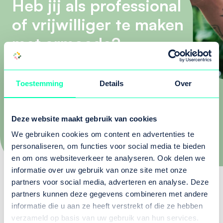
Heb jij als professional
of vrijwilliger te maken
met armoede?
Armoede heeft invloed op alle aspecten
van het leven: van gezondheid, stress,
Toestemming
Details
Over
uitsluiting en schulden tot
zelfvertrouwen, eigen regie en
Deze website maakt gebruik van cookies
persoonlijke groei.
We gebruiken cookies om content en advertenties te
personaliseren, om functies voor social media te bieden
en om ons websiteverkeer te analyseren. Ook delen we
informatie over uw gebruik van onze site met onze
partners voor social media, adverteren en analyse. Deze
Hulp de wijk in!
partners kunnen deze gegevens combineren met andere
Bekijk het nieuwe gratis leeraanbod van Alliantie
informatie die u aan ze heeft verstrekt of die ze hebben
verzameld op basis van uw gebruik van hun services.
van Kracht, met deze lente als thema: Hup de