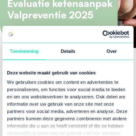
Evaluatie ketenaanpak
Valpreventie 2025
Toestemming
Details
Over
De ketenaanpak valpreventie is in een
domeinoverstijgend overleg geëvalueerd op
Deze website maakt gebruik van cookies
basis van de gegevens van het afgelopen jaar.
Uit deze data blijkt dat het aantal
We gebruiken cookies om content en advertenties te
personaliseren, om functies voor social media te bieden
valrisicotesten en het aantal 65-plussers dat
en om ons websiteverkeer te analyseren. Ook delen we
deelneemt aan een valpreventieve
informatie over uw gebruik van onze site met onze
beweeginterventie nog achterblijft bij de
partners voor social media, adverteren en analyse. Deze
landelijke doelstellingen. Groningen wijkt daarin
partners kunnen deze gegevens combineren met andere
niet af van het landelijke beeld.
informatie die u aan ze heeft verstrekt of die ze hebben
verzameld op basis van uw gebruik van hun services.