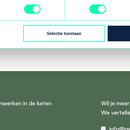
oort op bestaande samenwerkingen in de regio, zoals
k mentale gezondheid studenten.
? Lees dan verder op de website van
Mentaal Gezon
Selectie toestaan
nwerken in de keten
Wil je mee
We vertell
info@ge