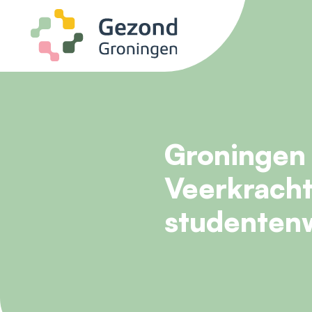
Ga naar de inhoud
Groningen 
Veerkracht
studentenw