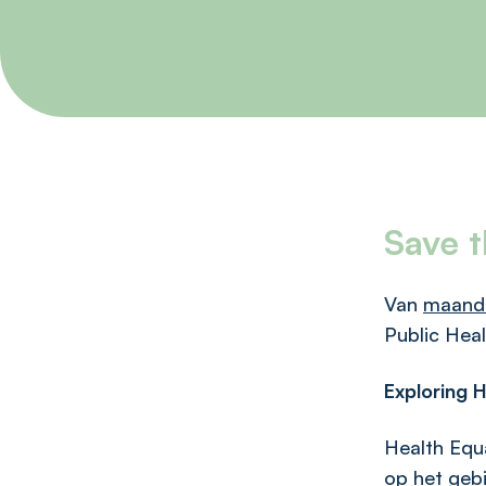
Save t
Van
maandag
Public Heal
Exploring 
Health Equa
op het gebi