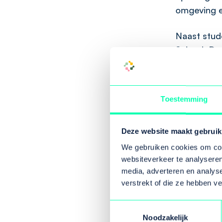
omgeving e
Naast stud
School. De 
Wat kan je
Toestemming
De zomersc
de volksge
een breed 
Deze website maakt gebruik
deelnemers 
We gebruiken cookies om cont
volksgezon
websiteverkeer te analyseren
begrijpen 
media, adverteren en analys
verstrekt of die ze hebben v
centraal, w
en gelijke
Toestemmingsselectie
praktijkerv
Noodzakelijk