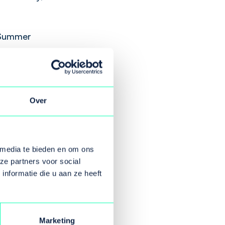
 Summer
Over
ereld van
ennen en
bied van
 media te bieden en om ons
m ze te
ze partners voor social
werp
nformatie die u aan ze heeft
gezondheid
aan de slag
Marketing