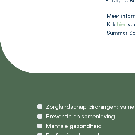
Dag 5: Ro
Meer infor
Klik
hier
voo
Summer Sch
Zorglandschap Groningen: same
Preventie en samenleving
Mentale gezondheid