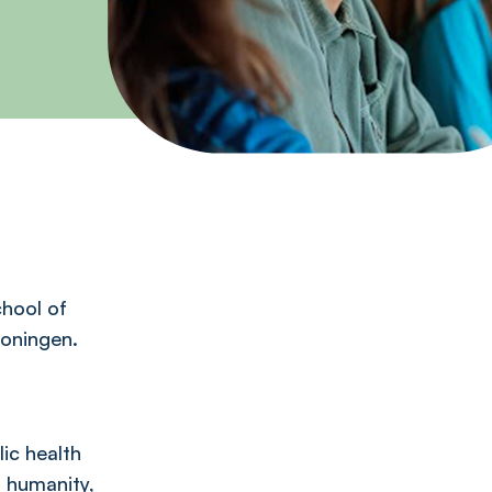
hool of
roningen.
lic health
, humanity,