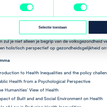
beleidsuitdagingen, aangedragen door de gemeente 
n we samen oplossingen en ideeën.
 zullen meedoen aan een verscheidenheid aan verrijk
n, waaronder lezingen, stadswandelingen, interactieve 
Selectie toestaan
ssies en praktische oefeningen en ervaringen. Door de
n zul je niet alleen je begrip van de volksgezondheid v
n holistisch perspectief op gezondheidsgelijkheid on
amma
troduction to Health Inequalities and the policy challe
blic Health from a Psychological Perspective
he Humanities’ View of Health
pact of Built and and Social Environment on Health