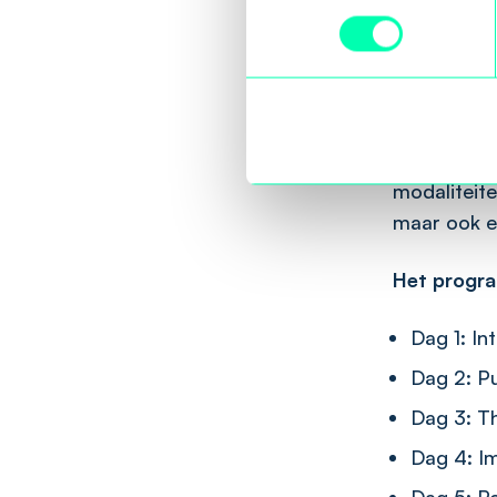
met echte 
en bedenke
Deelnemers
activiteite
verhalense
modaliteite
maar ook ee
Het progr
Dag 1: In
Dag 2: Pu
Dag 3: T
Dag 4: Im