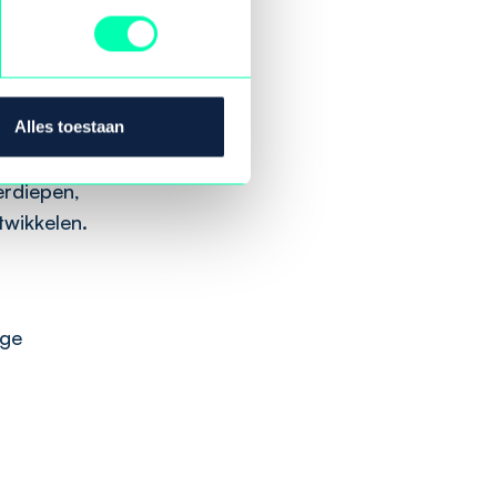
Groningen,
ende
spellen,
Alles toestaan
ze diverse
erdiepen,
twikkelen.
nge