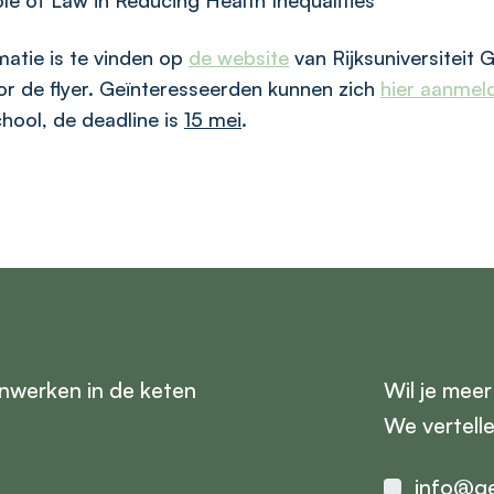
le of Law in Reducing Health Inequalities
matie is te vinden op
de website
van Rijksuniversiteit 
r de flyer. Geïnteresseerden kunnen zich
hier aanmel
ool, de deadline is
15 mei
.
nwerken in de keten
Wil je mee
We vertell
info@ge