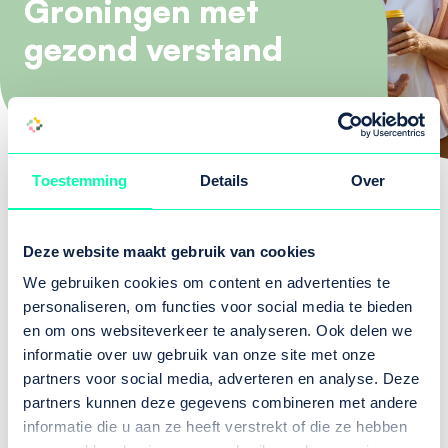
Groningen met
gezond verstand
Toestemming
Details
Over
De afgelopen maanden (van april 2024 tot
april 2025) stond actielijn 3 in het teken van de
Deze website maakt gebruik van cookies
kwartiermakersfase. Met veel energie hebben
We gebruiken cookies om content en advertenties te
Michael Milo en Heleen van Os de basis gelegd
personaliseren, om functies voor social media te bieden
voor een duurzame verandering in de mentale
en om ons websiteverkeer te analyseren. Ook delen we
gezondheid. We willen Michael enorm bedanken
informatie over uw gebruik van onze site met onze
partners voor social media, adverteren en analyse. Deze
voor zijn toewijding en inzet in deze cruciale
partners kunnen deze gegevens combineren met andere
fase!
informatie die u aan ze heeft verstrekt of die ze hebben