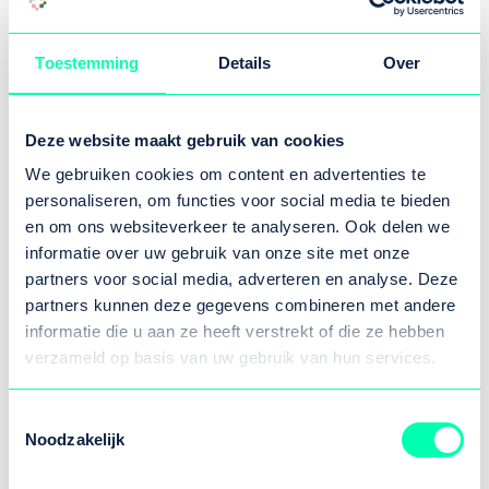
fysiotherapeuten, huisartsen, orthopeden,
ziekenhuizen en zorgverzekeraars samen aan
Toestemming
Details
Over
de slag om de zorg voor patiënten met
klachten aan het bewegingsstelsel (artrose)
duurzaam te verbeteren.
Deze website maakt gebruik van cookies
We gebruiken cookies om content en advertenties te
personaliseren, om functies voor social media te bieden
Passende zorg
en om ons websiteverkeer te analyseren. Ook delen we
informatie over uw gebruik van onze site met onze
Binnen passende zorg willen we de regionale
partners voor social media, adverteren en analyse. Deze
transmurale samenwerkingsafspraken samen
partners kunnen deze gegevens combineren met andere
brengen, bundelen en versterken.
informatie die u aan ze heeft verstrekt of die ze hebben
verzameld op basis van uw gebruik van hun services.
Chronische nierschade
Toestemmingsselectie
Noodzakelijk
Het maken en implementeren van transmurale
afspraken rondom chronische nierschade