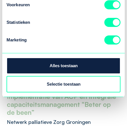
Voorkeuren
tussen de huisarts en ziekenhuizen.
Statistieken
Toegankelijke oogzorg
Marketing
Om de toegankelijkheid van de oogzorg in de
regio te verbeteren, worden er 1e lijns
oogheelkundige centra opgezet in
samenwerking met optometristen en
Alles toestaan
huisartsen.
Selectie toestaan
Implementatie van ACP en Integrale
capaciteitsmanagement “Beter op
de been”
Netwerk palliatieve Zorg Groningen