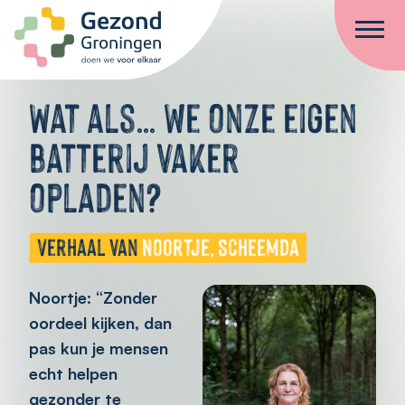
Ga naar de inhoud
Wat als… we onze eigen
batterij vaker
opladen?
Verhaal van
Noortje, Scheemda
Noortje: “Zonder
oordeel kijken, dan
pas kun je mensen
echt helpen
gezonder te