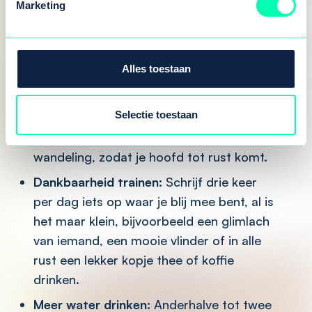
Voordat iemand kan werken aan afvallen of
Marketing
fitter worden, moet de basis goed zijn.
Noortje geeft een paar eenvoudige stappen
die weinig tot niets kosten:
Alles toestaan
Minder prikkels:
Zorg dat je lichaam echt
Selectie toestaan
tot rust kan komen. Zet bijvoorbeeld je
schermen en podcasts uit tijdens een
wandeling, zodat je hoofd tot rust komt.
Dankbaarheid trainen:
Schrijf drie keer
per dag iets op waar je blij mee bent, al is
het maar klein, bijvoorbeeld een glimlach
van iemand, een mooie vlinder of in alle
rust een lekker kopje thee of koffie
drinken.
Meer water drinken:
Anderhalve tot twee