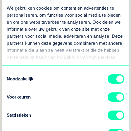
neem je dat vaak je hele leven mee. Laten we
We gebruiken cookies om content en advertenties te
kinderen nu al leren hoe ze gezond blijven.
personaliseren, om functies voor social media te bieden
Dan geef je ze een enorme voorsprong.”
en om ons websiteverkeer te analyseren. Ook delen we
informatie over uw gebruik van onze site met onze
Gezondheid in het onderwijs
partners voor social media, adverteren en analyse. Deze
Ook scholen hebben hierin een rol. “Eigenlijk
partners kunnen deze gegevens combineren met andere
informatie die u aan ze heeft verstrekt of die ze hebben
zou je op de basisschool al moeten leren: hoe
verzameld op basis van uw gebruik van hun services.
zorg ik goed voor mezelf?” Niet alleen over
bewegen en voeding, maar ook over slaap,
Toestemmingsselectie
gamen en omgaan met stress. In Groningen
Noodzakelijk
zie je initiatieven zoals de ‘verrijkte schooldag’
waar sport en leefstijl binnen het onderwijs
Voorkeuren
een plek krijgen. “Dat is precies de kant die
we op moeten.”
Statistieken
Eerst de basis op orde