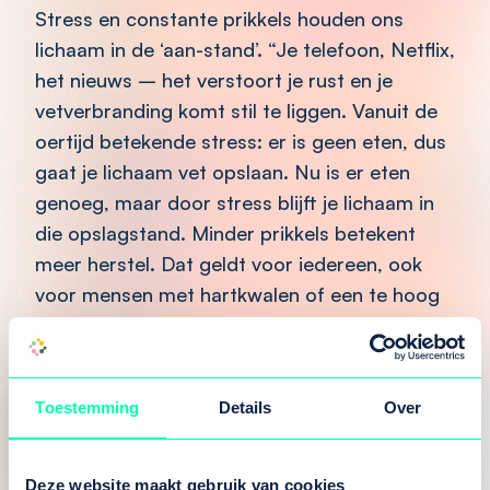
Stress en constante prikkels houden ons
lichaam in de ‘aan-stand’. “Je telefoon, Netflix,
het nieuws – het verstoort je rust en je
vetverbranding komt stil te liggen. Vanuit de
oertijd betekende stress: er is geen eten, dus
gaat je lichaam vet opslaan. Nu is er eten
genoeg, maar door stress blijft je lichaam in
die opslagstand. Minder prikkels betekent
meer herstel. Dat geldt voor iedereen, ook
voor mensen met hartkwalen of een te hoog
cholesterol.”
Kinderen nu al voorlichten
Toestemming
Details
Over
Noortje vindt het belangrijk om ook bij
kinderen te beginnen met voorlichting en
bewustwording. “Als je als kind te zwaar bent,
Deze website maakt gebruik van cookies