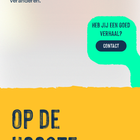
veranderen.”
Heb jij een goed
verhaal?
CONTACT
Op de