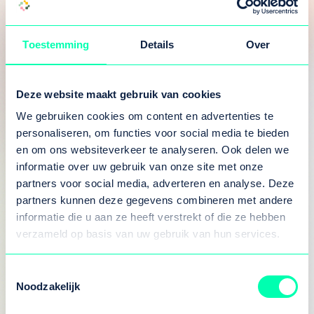
Wat heeft u toen gedaan?
“Goed voor jezelf blijven zorgen, en ik heb
Toestemming
Details
Over
hulp gevraagd. Je moet niet denken dat je
alles alleen moet doen. Bij ons in de
gemeente heb je daar bijvoorbeeld De Schans
Deze website maakt gebruik van cookies
voor, dat is een partij die helpt bij dit soort
We gebruiken cookies om content en advertenties te
vraagstukken. Ook praat ik met anderen als
personaliseren, om functies voor social media te bieden
het me even te veel wordt, bijvoorbeeld met
en om ons websiteverkeer te analyseren. Ook delen we
mijn kinderen. Die wonen om de hoek en
informatie over uw gebruik van onze site met onze
partners voor social media, adverteren en analyse. Deze
staan altijd voor ons klaar. Rust nemen is ook
partners kunnen deze gegevens combineren met andere
belangrijk, en niks overhaasten. Iedereen doet
informatie die u aan ze heeft verstrekt of die ze hebben
het op z’n eigen manier. Laat vooral ook de
verzameld op basis van uw gebruik van hun services.
boel de boel als het nodig is. Dan zijn de
ramen maar even niet gewassen of een wasje
Toestemmingsselectie
niet gedraaid. Dan is dat maar even zo. Blijf
Noodzakelijk
genieten van de kleine dingen. Zoals de