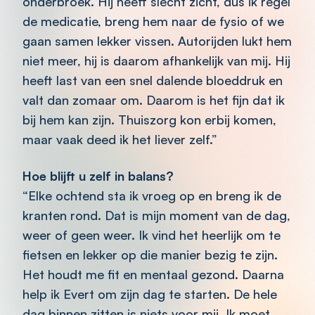
onderbroek. Hij heeft slecht zicht, dus ik regel
de medicatie, breng hem naar de fysio of we
gaan samen lekker vissen. Autorijden lukt hem
niet meer, hij is daarom afhankelijk van mij. Hij
heeft last van een snel dalende bloeddruk en
valt dan zomaar om. Daarom is het fijn dat ik
bij hem kan zijn. Thuiszorg kon erbij komen,
maar vaak deed ik het liever zelf.”
Hoe blijft u zelf in balans?
“Elke ochtend sta ik vroeg op en breng ik de
kranten rond. Dat is mijn moment van de dag,
weer of geen weer. Ik vind het heerlijk om te
fietsen en lekker op die manier bezig te zijn.
Het houdt me fit en mentaal gezond. Daarna
help ik Evert om zijn dag te starten. De hele
dag binnen zitten is niets voor mij. Ik moet