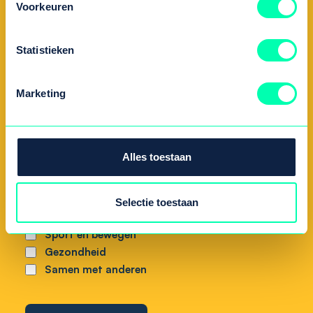
Voornaam
Voorkeuren
Achternaam
Statistieken
Marketing
E-mailadres
Zijn er onderwerpen in de nieuwsbrief waar u
Alles toestaan
extra geïnteresseerd in bent?
Voeding
Zorg
Selectie toestaan
Mentale gezondheid
Sport en bewegen
Gezondheid
Samen met anderen