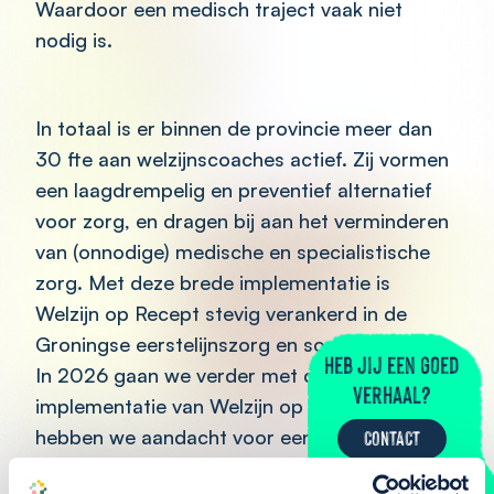
Waardoor een medisch traject vaak niet
nodig is.
In totaal is er binnen de provincie meer dan
30 fte aan welzijnscoaches actief. Zij vormen
een laagdrempelig en preventief alternatief
voor zorg, en dragen bij aan het verminderen
van (onnodige) medische en specialistische
zorg. Met deze brede implementatie is
Welzijn op Recept stevig verankerd in de
Groningse eerstelijnszorg en sociale basis.
Heb jij een goed
In 2026 gaan we verder met de
verhaal?
implementatie van Welzijn op Recept. Hierin
hebben we aandacht voor een herkenbare
CONTACT
structuur, duurzame samenwerking en