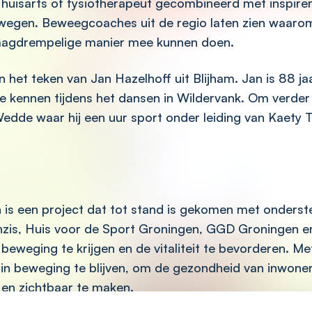
n huisarts of fysiotherapeut gecombineerd met inspire
bewegen. Beweegcoaches uit de regio laten zien waar
laagdrempelige manier mee kunnen doen.
in het teken van Jan Hazelhoff uit Blijham. Jan is 88 j
de kennen tijdens het dansen in Wildervank. Om verder fi
Wedde waar hij een uur sport onder leiding van Kaety
s een project dat tot stand is gekomen met onderste
zis, Huis voor de Sport Groningen, GGD Groningen 
 beweging te krijgen en de vitaliteit te bevorderen. 
n beweging te blijven, om de gezondheid van inwoner
 en zichtbaar te maken.