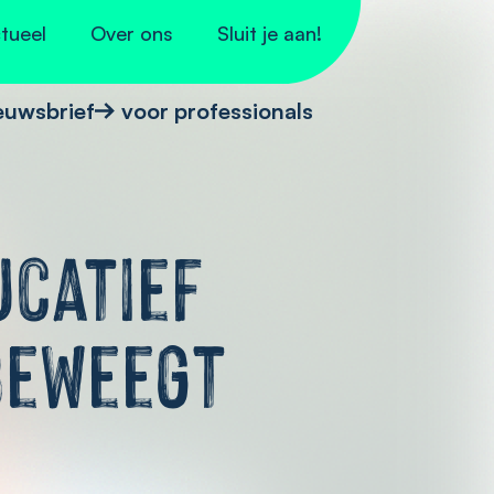
tueel
Over ons
Sluit je aan!
euwsbrief
voor professionals
ucatief
Beweegt