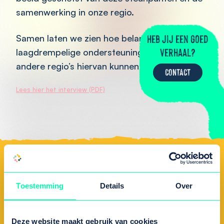
samenwerking in onze regio.
Samen laten we zien hoe belangrijk
Heb jij een goed
laagdrempelige ondersteuning is en wat
verhaal?
andere regio’s hiervan kunnen leren.
CONTACT
Lees hier het interview (PDF)
Op de
Toestemming
Details
Over
Deze website maakt gebruik van cookies