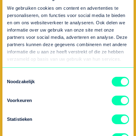
hoogte
We gebruiken cookies om content en advertenties te
personaliseren, om functies voor social media te bieden
blijven?
en om ons websiteverkeer te analyseren. Ook delen we
informatie over uw gebruik van onze site met onze
partners voor social media, adverteren en analyse. Deze
partners kunnen deze gegevens combineren met andere
informatie die u aan ze heeft verstrekt of die ze hebben
verzameld op basis van uw gebruik van hun services.
Voornaam
Toestemmingsselectie
Achternaam
Noodzakelijk
Voorkeuren
E-mailadres
Statistieken
Zijn er onderwerpen in de nieuwsbrief waar u
extra geïnteresseerd in bent?