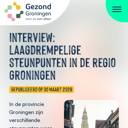
Ga naar de inhoud
Interview:
laagdrempelige
steunpunten in de regio
Groningen
Gepubliceerd op 30 maart 2026
In de provincie
Groningen zijn
verschillende